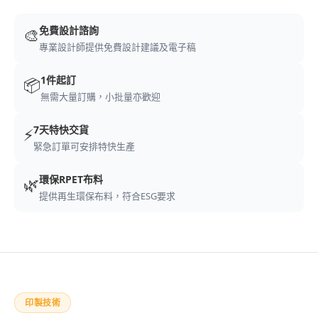
免費設計諮詢
🎨
專業設計師提供免費設計建議及電子稿
1件起訂
📦
無需大量訂購，小批量亦歡迎
7天特快交貨
⚡
緊急訂單可安排特快生產
環保RPET布料
🌿
提供再生環保布料，符合ESG要求
印製技術