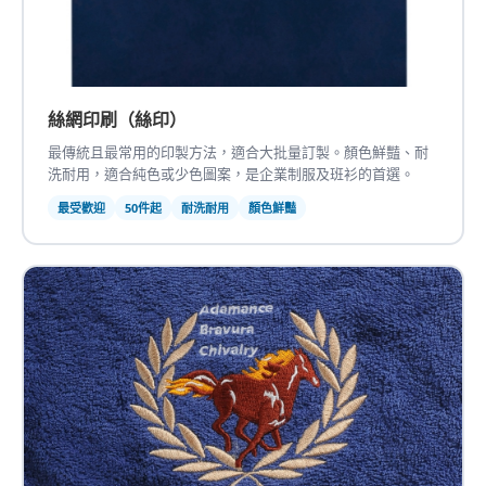
絲網印刷（絲印）
最傳統且最常用的印製方法，適合大批量訂製。顏色鮮豔、耐
洗耐用，適合純色或少色圖案，是企業制服及班衫的首選。
最受歡迎
50件起
耐洗耐用
顏色鮮豔