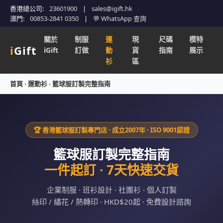
香港總公司:
23601900
|
sales@igift.hk
澳門:
00853-2841 0350
|
💬 WhatsApp 查詢
關於
制服
運
現
尺碼
模特
i
Gift
iGift
訂做
動
貨
指南
展示
衫
區
首頁
›
運動衫
›
籃球服訂製完整指南
🏆 香港籃球服訂製專門店 · 成立2007年 · ISO 9001認證
籃球服訂製完整指南
一件起訂 · 7天快速交貨
企業制服 · 班衫設計 · 社團衫 · 個人訂製
絲印 / 繡花 / 熱轉印 · HKD$20起 · 免費設計諮詢