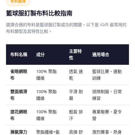
布料選擇
籃球服訂製布料比較指南
選擇合適的布料是籃球服訂製成功的關鍵。以下是 iGift 最常用的
布料類型及其特性比較。
主要特
布料名稱
成分
適用場合
性
雀眼網眼
100% 聚酯
透氣 速
籃球比賽、運動
布
纖維
乾
訓練
雙面順滑
100% 聚酯
平滑 耐
球隊制服、日常
布
纖維
磨
練習
提花網眼
100% 聚酯
輕盈 排
專業聯賽、夏令
布
纖維
汗
營
滌氨彈力
聚酯纖維+氨
高彈 舒
激烈賽事、熱身