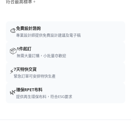
符合最高標準。
免費設計諮詢
🎨
專業設計師提供免費設計建議及電子稿
1件起訂
📦
無需大量訂購，小批量亦歡迎
7天特快交貨
⚡
緊急訂單可安排特快生產
環保RPET布料
🌿
提供再生環保布料，符合ESG要求