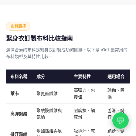
布料選擇
緊身衣訂製布料比較指南
選擇合適的布料是緊身衣訂製成功的關鍵。以下是 iGift 最常用的
布料類型及其特性比較。
布料名稱
成分
主要特性
適用場合
高彈力、包
瑜伽、體
萊卡
聚氨酯纖維
覆佳
操
聚酰胺纖維與
耐磨損、觸
游泳、騎
高彈錦綸
氨綸
感滑
行
💬
聚酯纖維與氨
吸排汗、乾
跑步、健
排汗滌綸