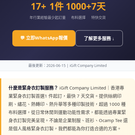
17+
1件
1000+
7天
年行業經驗
最少起訂量
布料選擇
特快交貨
💬 立即WhatsApp報價
了解更多服務 ↓
最後更新：2026-06-15 | iGift Company Limited
什麼是緊身衣訂製服務？
iGift Company Limited｜香港專
業緊身衣訂製首選1 件起訂，最快 7 天交貨。提供絲網印
刷、繡花、熱轉印、熱升華等多種印製技術，超過 1000 種
布料選擇，從日常休閒到運動功能性需求，都能透過專業緊
身衣訂製完美呈現。不論是企業制服、班衫、Ocamp Tee 還
是個人風格緊身衣訂製，我們都能為你打造合適的方案。