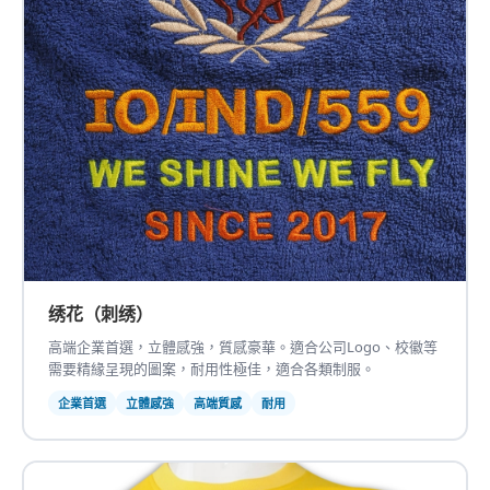
绣花（刺绣）
高端企業首選，立體感強，質感豪華。適合公司Logo、校徽等
需要精緣呈現的圖案，耐用性極佳，適合各類制服。
企業首選
立體感強
高端質感
耐用