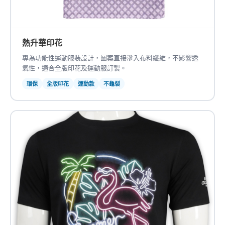
熱升華印花
專為功能性運動服裝設計，圖案直接滲入布料纖維，不影響透
氣性，適合全版印花及運動服訂製。
環保
全版印花
運動款
不龜裂