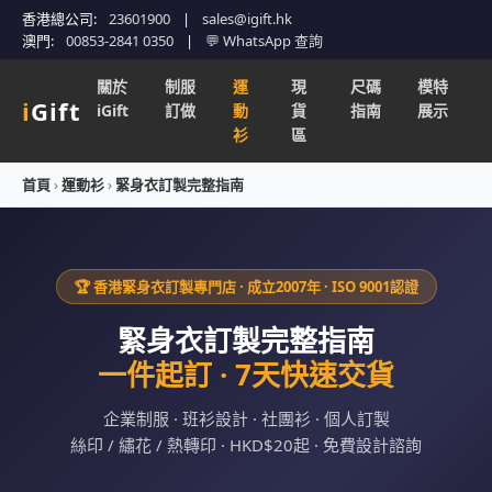
香港總公司:
23601900
|
sales@igift.hk
澳門:
00853-2841 0350
|
💬 WhatsApp 查詢
關於
制服
運
現
尺碼
模特
i
Gift
iGift
訂做
動
貨
指南
展示
衫
區
首頁
›
運動衫
›
緊身衣訂製完整指南
🏆 香港緊身衣訂製專門店 · 成立2007年 · ISO 9001認證
緊身衣訂製完整指南
一件起訂 · 7天快速交貨
企業制服 · 班衫設計 · 社團衫 · 個人訂製
絲印 / 繡花 / 熱轉印 · HKD$20起 · 免費設計諮詢