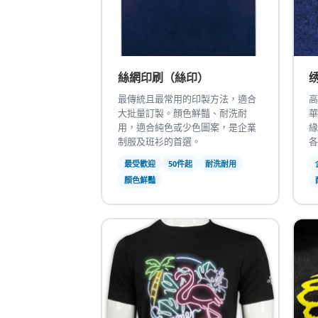
絲網印刷（絲印）
最傳統且最常用的印製方法，適合
高
大批量訂製。顏色鮮豔、耐洗耐
華
用，適合純色或少色圖案，是企業
緣
制服及班衫的首選。
各
最受歡迎
50件起
耐洗耐用
顏色鮮豔