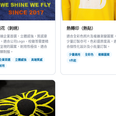
绣花（刺绣）
熱轉印（熱貼）
端企業首選，立體感強，質感豪
適合全彩色照片及複雜漸變圖案
。適合公司Logo、校徽等需要精
少量訂製亦可。色彩還原度高，
呈現的圖案，耐用性極佳，適合
合個性化設計及小批量訂製。
類制服。
少量適用
全彩色
複雜圖案
企業首選
立體感強
高端質感
1件起
耐用