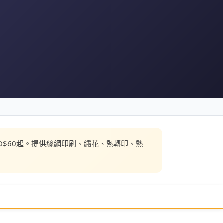
由HKD$60起。提供絲網印刷、繡花、熱轉印、熱