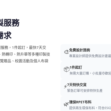
製服務
需求
業布袋訂製服務，1件起訂，最快7天交
免費設計諮詢
🎨
花、熱轉印、熱升華等多種印製技
專業設計師提供免費設計建議
展覽贈品、校園活動及個人布袋
1件起訂
📦
無需大量訂購，小批量亦歡
7天特快交貨
⚡
緊急訂單可安排特快生產
環保RPET布料
🌿
提供再生環保布料，符合ESG