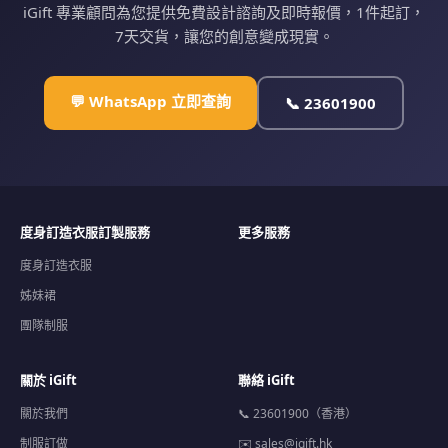
iGift 專業顧問為您提供免費設計諮詢及即時報價，1件起訂，
7天交貨，讓您的創意變成現實。
💬 WhatsApp 立即查詢
📞 23601900
度身訂造衣服訂製服務
更多服務
度身訂造衣服
姊妹裙
團隊制服
關於 iGift
聯絡 iGift
關於我們
📞 23601900（香港）
制服訂做
✉️
sales@igift.hk