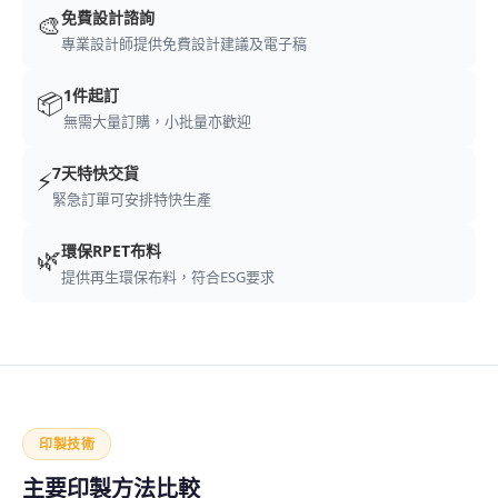
免費設計諮詢
🎨
專業設計師提供免費設計建議及電子稿
1件起訂
📦
無需大量訂購，小批量亦歡迎
7天特快交貨
⚡
緊急訂單可安排特快生產
環保RPET布料
🌿
提供再生環保布料，符合ESG要求
印製技術
主要印製方法比較