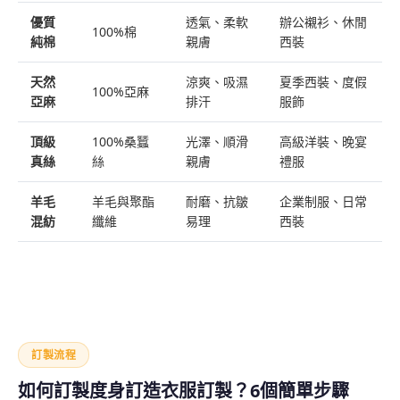
優質
透氣、柔軟
辦公襯衫、休閒
100%棉
純棉
親膚
西裝
天然
涼爽、吸濕
夏季西裝、度假
100%亞麻
亞麻
排汗
服飾
頂級
100%桑蠶
光澤、順滑
高級洋裝、晚宴
真絲
絲
親膚
禮服
羊毛
羊毛與聚酯
耐磨、抗皺
企業制服、日常
混紡
纖維
易理
西裝
訂製流程
如何訂製度身訂造衣服訂製？6個簡單步驟