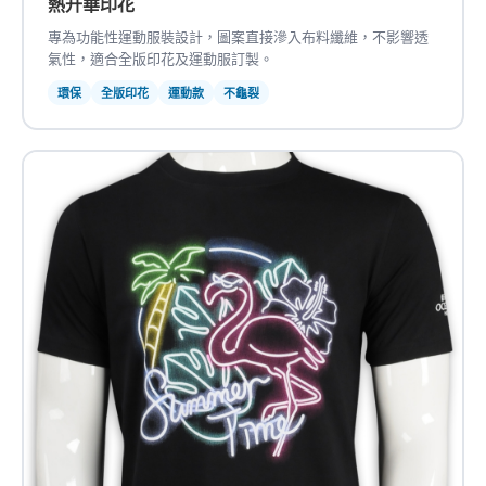
熱升華印花
專為功能性運動服裝設計，圖案直接滲入布料纖維，不影響透
氣性，適合全版印花及運動服訂製。
環保
全版印花
運動款
不龜裂