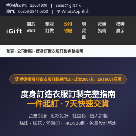
香港總公司:
23601900
|
sales@igift.hk
澳門:
00853-2841 0350
|
💬 WhatsApp 查詢
關於
制服
公司
現
尺碼
模特
i
Gift
iGift
訂做
制服
貨
指南
展示
區
首頁
›
公司制服
›
度身訂造衣服訂製完整指南
🏆 香港度身訂造衣服訂製專門店 · 成立2007年 · ISO 9001認證
度身訂造衣服訂製完整指南
一件起訂 · 7天快速交貨
企業制服 · 班衫設計 · 社團衫 · 個人訂製
絲印 / 繡花 / 熱轉印 · HKD$20起 · 免費設計諮詢