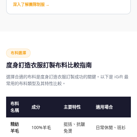
深入了解團隊制服 →
布料選擇
度身訂造衣服訂製布料比較指南
選擇合適的布料是度身訂造衣服訂製成功的關鍵。以下是 iGift 最
常用的布料類型及其特性比較。
布料
成分
主要特性
適用場合
名稱
精紡
挺括、抗皺
100%羊毛
日常休閒、班衫
羊毛
免燙