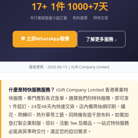
17+
1件
1000+
7天
年行業經驗
最少起訂量
布料選擇
特快交貨
💬 立即WhatsApp報價
了解更多服務 ↓
最後更新：2026-06-15 | iGift Company Limited
什麼是特快服務服務？
iGift Company Limited 香港專業特
快服務，專門應對各式急單。選擇我們的特快服務，即可享
1 件起訂、24至48天內快速交貨。店內備齊絲網印刷、繡
花、熱轉印、熱升華等工藝，同時擁有逾千款布料。如需加
急訂製企業制服、班衫、活動 Tee 及贈品，一站式特快服務
必能高質準時交付，滿足您的迫切需求。