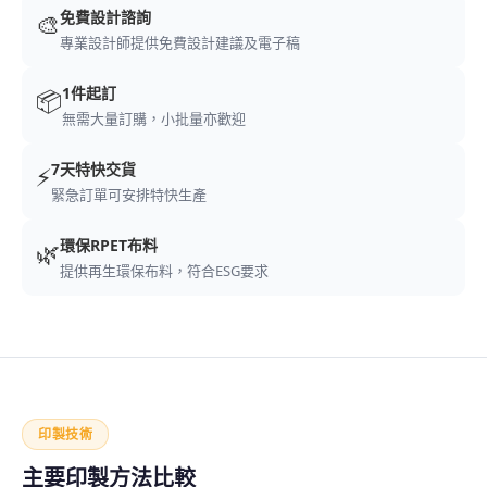
免費設計諮詢
🎨
專業設計師提供免費設計建議及電子稿
1件起訂
📦
無需大量訂購，小批量亦歡迎
7天特快交貨
⚡
緊急訂單可安排特快生產
環保RPET布料
🌿
提供再生環保布料，符合ESG要求
印製技術
主要印製方法比較