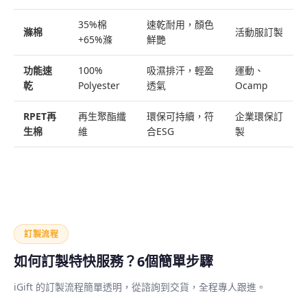
35%棉
速乾耐用，顏色
滌棉
活動服訂製
+65%滌
鮮艷
功能速
100%
吸濕排汗，輕盈
運動、
乾
Polyester
透氣
Ocamp
RPET再
再生聚酯纖
環保可持續，符
企業環保訂
生棉
維
合ESG
製
訂製流程
如何訂製特快服務？6個簡單步驟
iGift 的訂製流程簡單透明，從諮詢到交貨，全程專人跟進。