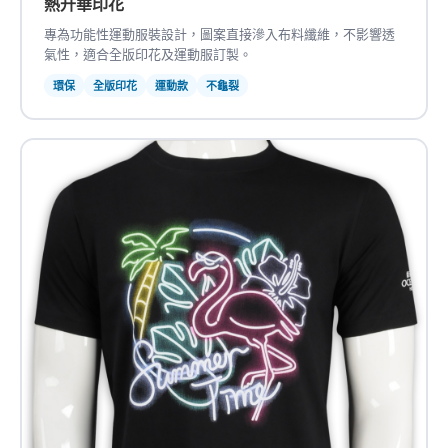
熱升華印花
專為功能性運動服裝設計，圖案直接滲入布料纖維，不影響透
氣性，適合全版印花及運動服訂製。
環保
全版印花
運動款
不龜裂