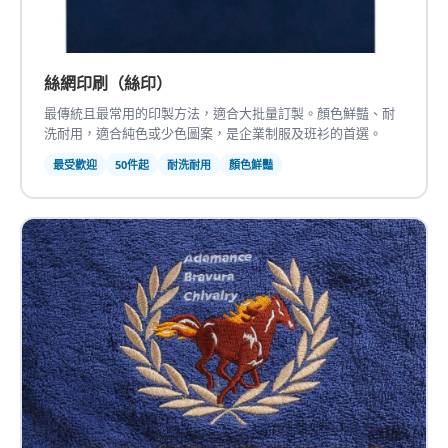
絲網印刷（絲印）
最傳統且最常用的印製方法，適合大批量訂製。顏色鮮豔、耐
洗耐用，適合純色或少色圖案，是企業制服及班衫的首選。
最受歡迎
50件起
耐洗耐用
顏色鮮豔