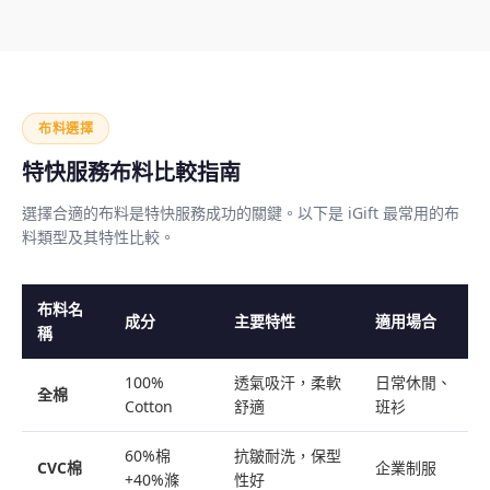
布料選擇
特快服務布料比較指南
選擇合適的布料是特快服務成功的關鍵。以下是 iGift 最常用的布
料類型及其特性比較。
布料名
成分
主要特性
適用場合
稱
100%
透氣吸汗，柔軟
日常休閒、
全棉
Cotton
舒適
班衫
60%棉
抗皺耐洗，保型
CVC棉
企業制服
+40%滌
性好