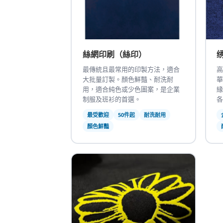
絲網印刷（絲印）
最傳統且最常用的印製方法，適合
高
大批量訂製。顏色鮮豔、耐洗耐
華
用，適合純色或少色圖案，是企業
緣
制服及班衫的首選。
各
最受歡迎
50件起
耐洗耐用
顏色鮮豔