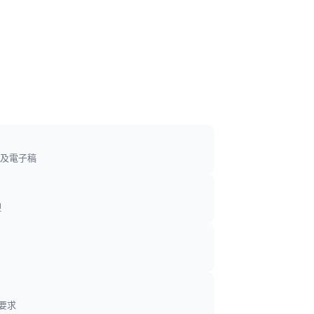
及電子稿
迎
要求