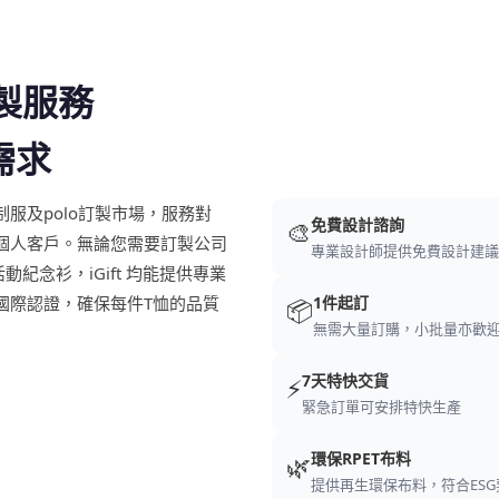
訂製服務
需求
深耕香港制服及polo訂製市場，服務對
免費設計諮詢
🎨
個人客戶。無論您需要訂製公司
專業設計師提供免費設計建議
活動紀念衫，iGift 均能提供專業
I 等國際認證，確保每件T恤的品質
1件起訂
📦
無需大量訂購，小批量亦歡
7天特快交貨
⚡
緊急訂單可安排特快生產
環保RPET布料
🌿
提供再生環保布料，符合ESG