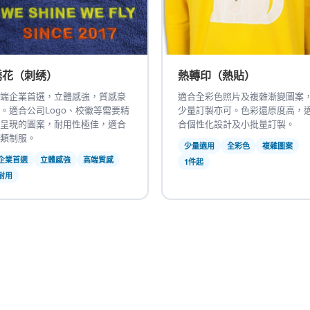
绣花（刺绣）
熱轉印（熱貼）
端企業首選，立體感強，質感豪
適合全彩色照片及複雜漸變圖案
。適合公司Logo、校徽等需要精
少量訂製亦可。色彩還原度高，
呈現的圖案，耐用性極佳，適合
合個性化設計及小批量訂製。
類制服。
少量適用
全彩色
複雜圖案
企業首選
立體感強
高端質感
1件起
耐用