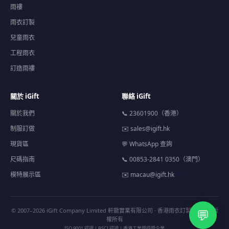
雨褸
雨衣訂製
兒童雨衣
工程雨衣
訂造雨褸
關於 iGift
聯絡 iGift
關於我們
📞 23601900（香港）
制服訂做
✉️
sales@igift.hk
現貨區
💬 WhatsApp 查詢
尺碼指南
📞 00853-2841 0350（澳門）
模特展示區
✉️
macau@igift.hk
💬
© 2007–2026 iGift Company Limited 軒龍實業有限公司 · 香港雨衣訂製專門店 · 版
權所有
ISO 9001 認證 | BSCI 認證 | 香港工業獎得獎企業