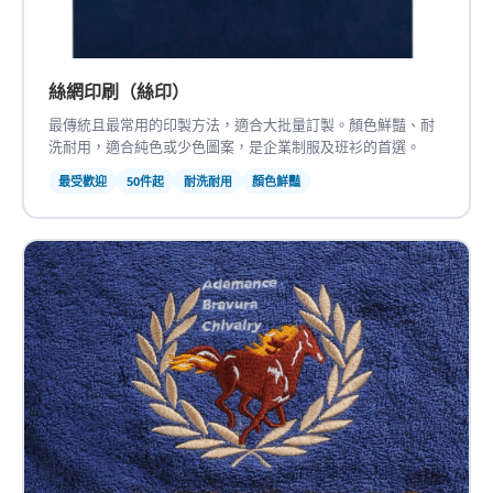
絲網印刷（絲印）
最傳統且最常用的印製方法，適合大批量訂製。顏色鮮豔、耐
洗耐用，適合純色或少色圖案，是企業制服及班衫的首選。
最受歡迎
50件起
耐洗耐用
顏色鮮豔