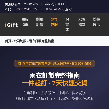
香港總公司:
23601900
|
sales@igift.hk
澳門:
00853-2841 0350
|
💬 WhatsApp 查詢
關於
制服
公司
現
尺碼
模特
i
Gift
iGift
訂做
制服
貨
指南
展示
區
首頁
›
公司制服
›
雨衣訂製完整指南
🏆 香港雨衣訂製專門店 · 成立2007年 · ISO 9001認證
雨衣訂製完整指南
一件起訂 · 7天快速交貨
企業制服 · 班衫設計 · 社團衫 · 個人訂製
絲印 / 繡花 / 熱轉印 · HKD$20起 · 免費設計諮詢