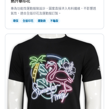
熱升華印花
專為功能性運動服裝設計，圖案直接滲入布料纖維，不影響透
氣性，適合全版印花及運動服訂製。
環保
全版印花
運動款
不龜裂