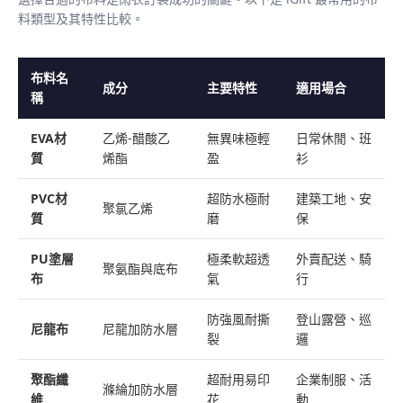
料類型及其特性比較。
布料名
成分
主要特性
適用場合
稱
EVA材
乙烯-醋酸乙
無異味極輕
日常休閒、班
質
烯酯
盈
衫
PVC材
超防水極耐
建築工地、安
聚氯乙烯
質
磨
保
PU塗層
極柔軟超透
外賣配送、騎
聚氨酯與底布
布
氣
行
防強風耐撕
登山露營、巡
尼龍布
尼龍加防水層
裂
邏
聚酯纖
超耐用易印
企業制服、活
滌綸加防水層
維
花
動