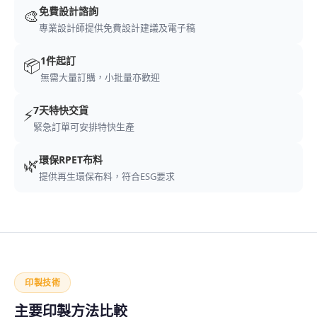
免費設計諮詢
🎨
專業設計師提供免費設計建議及電子稿
1件起訂
📦
無需大量訂購，小批量亦歡迎
7天特快交貨
⚡
緊急訂單可安排特快生產
環保RPET布料
🌿
提供再生環保布料，符合ESG要求
印製技術
主要印製方法比較