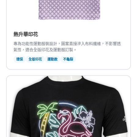
熱升華印花
專為功能性運動服裝設計，圖案直接滲入布料纖維，不影響透
氣性，適合全版印花及運動服訂製。
環保
全版印花
運動款
不龜裂