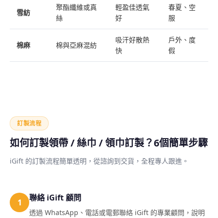
聚酯纖維或真
輕盈佳透氣
春夏、空
雪紡
絲
好
服
吸汗好散熱
戶外、度
棉麻
棉與亞麻混紡
快
假
訂製流程
如何訂製領帶 / 絲巾 / 領巾訂製？6個簡單步驟
iGift 的訂製流程簡單透明，從諮詢到交貨，全程專人跟進。
聯絡 iGift 顧問
1
透過 WhatsApp、電話或電郵聯絡 iGift 的專業顧問，說明