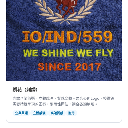
绣花（刺绣）
高端企業首選，立體感強，質感豪華。適合公司Logo、校徽等
需要精緣呈現的圖案，耐用性極佳，適合各類制服。
企業首選
立體感強
高端質感
耐用