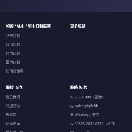
領帶 / 絲巾 / 領巾訂製服務
更多服務
領帶訂製
絲巾訂製
領巾訂製
圍巾訂製
如何打領帶
關於 iGift
聯絡 iGift
關於我們
📞 23601900（香港）
制服訂做
✉️
sales@igift.hk
現貨區
💬 WhatsApp 查詢
尺碼指南
📞 00853-2841 0350（澳門）