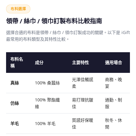
布料選擇
領帶 / 絲巾 / 領巾訂製布料比較指南
選擇合適的布料是領帶 / 絲巾 / 領巾訂製成功的關鍵。以下是 iGift
最常用的布料類型及其特性比較。
布料名
成分
主要特性
適用場合
稱
光澤佳觸感
商務、晚
真絲
100% 桑蠶絲
柔
宴
100% 聚酯纖
易打理抗皺
通勤、制
仿絲
維
佳
服
質感好保暖
秋冬、休
羊毛
100% 羊毛
佳
閒