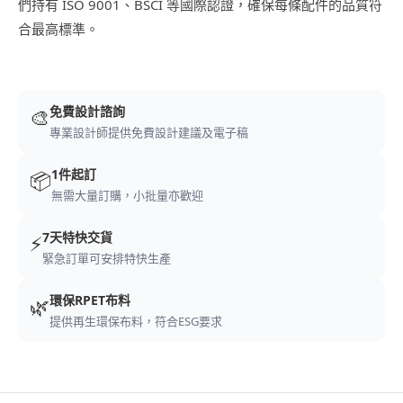
們持有 ISO 9001、BSCI 等國際認證，確保每條配件的品質符
合最高標準。
免費設計諮詢
🎨
專業設計師提供免費設計建議及電子稿
1件起訂
📦
無需大量訂購，小批量亦歡迎
7天特快交貨
⚡
緊急訂單可安排特快生產
環保RPET布料
🌿
提供再生環保布料，符合ESG要求