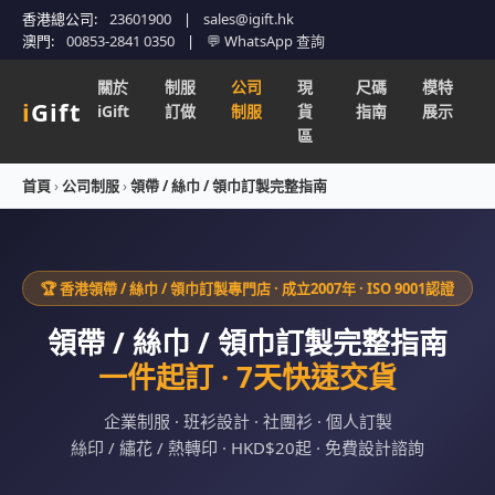
香港總公司:
23601900
|
sales@igift.hk
澳門:
00853-2841 0350
|
💬 WhatsApp 查詢
關於
制服
公司
現
尺碼
模特
i
Gift
iGift
訂做
制服
貨
指南
展示
區
首頁
›
公司制服
›
領帶 / 絲巾 / 領巾訂製完整指南
🏆 香港領帶 / 絲巾 / 領巾訂製專門店 · 成立2007年 · ISO 9001認證
領帶 / 絲巾 / 領巾訂製完整指南
一件起訂 · 7天快速交貨
企業制服 · 班衫設計 · 社團衫 · 個人訂製
絲印 / 繡花 / 熱轉印 · HKD$20起 · 免費設計諮詢