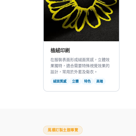
植絨印刷
在服裝表面形成絨面質感，立體效
果獨特，適合需要特殊視覺效果的
設計，常用於外套及衛衣。
絨面質感
立體
特色
高端
風褸訂製主題導覽