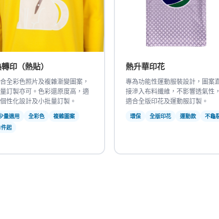
熱轉印（熱貼）
熱升華印花
合全彩色照片及複雜漸變圖案，
專為功能性運動服裝設計，圖案
量訂製亦可。色彩還原度高，適
接滲入布料纖維，不影響透氣性
個性化設計及小批量訂製。
適合全版印花及運動服訂製。
少量適用
全彩色
複雜圖案
環保
全版印花
運動款
不龜
1件起