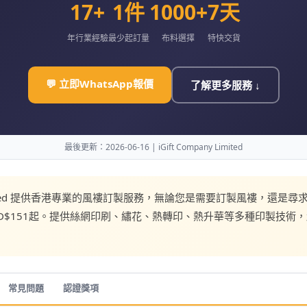
17+
1件
1000+
7天
年行業經驗
最少起訂量
布料選擇
特快交貨
💬 立即WhatsApp報價
了解更多服務 ↓
最後更新：2026-06-16 | iGift Company Limited
ny Limited 提供香港專業的風褸訂製服務，無論您是需要訂製風褸，
D$151起。提供絲網印刷、繡花、熱轉印、熱升華等多種印製技術，
常見問題
認證獎項