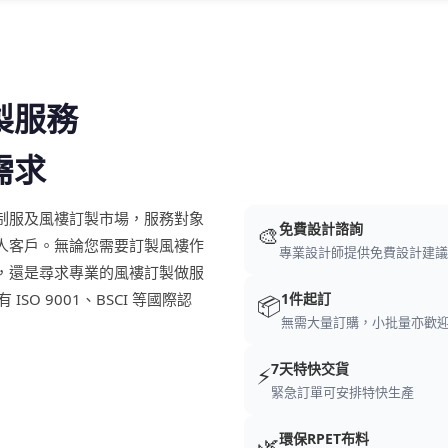
製服務
需求
起深耕香港制服及風褸訂製市場，服務對象
免費設計諮詢
🎨
人客戶。無論您需要訂製風褸作
專業設計師提供免費設計建議
，還是尋求專業的風褸訂製做服
SO 9001、BSCI 等國際認
1件起訂
📦
無需大量訂購，小批量亦歡
7天特快交貨
⚡
緊急訂單可安排特快生產
環保RPET布料
🌿