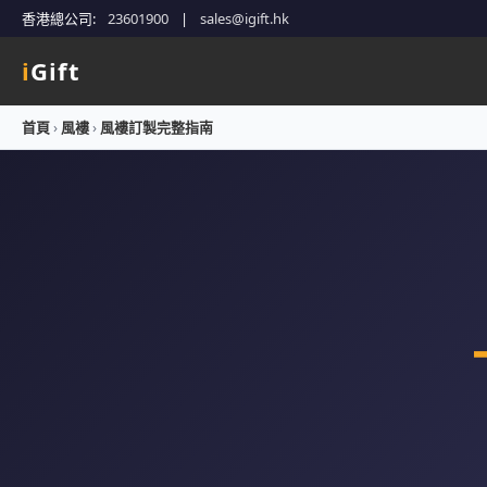
香港總公司:
23601900
|
sales@igift.hk
i
Gift
首頁
›
風褸
›
風褸訂製完整指南