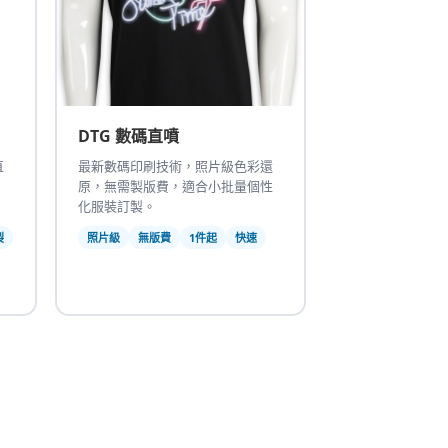
DTG 數碼直噴
直
最新數碼印刷技術，照片級色彩還
，
原，無需製版費，適合小批量個性
化服裝訂製。
裂
照片級
無版費
1件起
快速