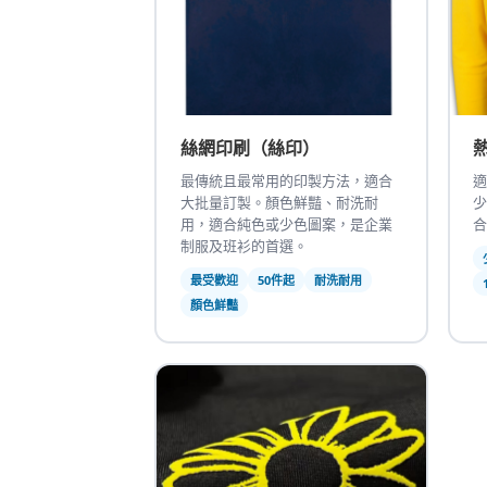
絲網印刷（絲印）
最傳統且最常用的印製方法，適合
適
大批量訂製。顏色鮮豔、耐洗耐
少
用，適合純色或少色圖案，是企業
合
制服及班衫的首選。
最受歡迎
50件起
耐洗耐用
顏色鮮豔