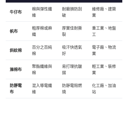
棉與彈性纖
耐磨損防刮
維修廠、建築
牛仔布
維
破
業
粗厚棉或麻
厚實佳耐撕
重工業、地盤
帆布
織
裂
工
百分之百純
吸汗快透氣
電子廠、物流
斜紋棉
棉
好
業
聚酯纖維與
易打理抗皺
輕工業、裝修
滌棉布
棉
摺
業
防靜電
混入導電纖
防靜電阻燃
化工廠、加油
布
維
燒
站