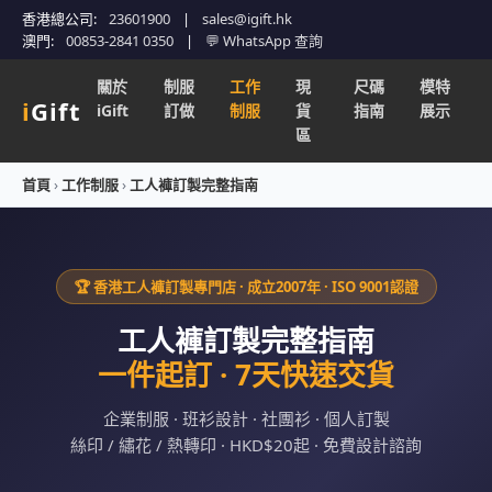
香港總公司:
23601900
|
sales@igift.hk
澳門:
00853-2841 0350
|
💬 WhatsApp 查詢
關於
制服
工作
現
尺碼
模特
i
Gift
iGift
訂做
制服
貨
指南
展示
區
首頁
›
工作制服
›
工人褲訂製完整指南
🏆 香港工人褲訂製專門店 · 成立2007年 · ISO 9001認證
工人褲訂製完整指南
一件起訂 · 7天快速交貨
企業制服 · 班衫設計 · 社團衫 · 個人訂製
絲印 / 繡花 / 熱轉印 · HKD$20起 · 免費設計諮詢