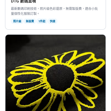
DTG 數碼直噴
最新數碼印刷技術，照片級色彩還原，無需製版費，適合小批
量個性化服裝訂製。
照片級
無版費
1件起
快速