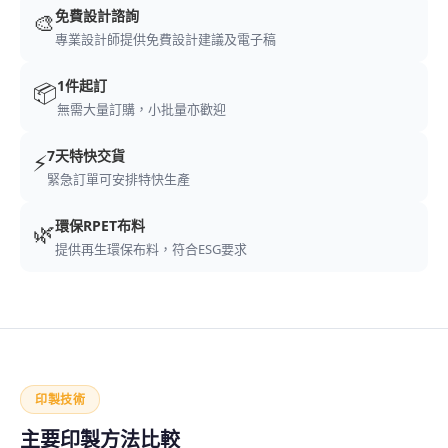
免費設計諮詢
🎨
專業設計師提供免費設計建議及電子稿
1件起訂
📦
無需大量訂購，小批量亦歡迎
7天特快交貨
⚡
緊急訂單可安排特快生產
環保RPET布料
🌿
提供再生環保布料，符合ESG要求
印製技術
主要印製方法比較