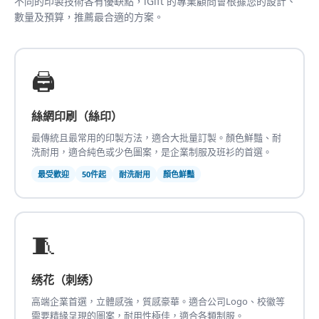
不同的印製技術各有優缺點，iGift 的專業顧問會根據您的設計、
數量及預算，推薦最合適的方案。
🖨️
絲網印刷（絲印）
最傳統且最常用的印製方法，適合大批量訂製。顏色鮮豔、耐
洗耐用，適合純色或少色圖案，是企業制服及班衫的首選。
最受歡迎
50件起
耐洗耐用
顏色鮮豔
🧵
绣花（刺绣）
高端企業首選，立體感強，質感豪華。適合公司Logo、校徽等
需要精緣呈現的圖案，耐用性極佳，適合各類制服。