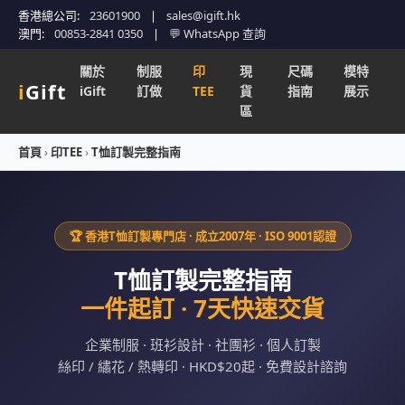
香港總公司:
23601900
|
sales@igift.hk
澳門:
00853-2841 0350
|
💬 WhatsApp 查詢
關於
制服
印
現
尺碼
模特
i
Gift
iGift
訂做
TEE
貨
指南
展示
區
首頁
›
印TEE
›
T恤訂製完整指南
🏆 香港T恤訂製專門店 · 成立2007年 · ISO 9001認證
T恤訂製完整指南
一件起訂 · 7天快速交貨
企業制服 · 班衫設計 · 社團衫 · 個人訂製
絲印 / 繡花 / 熱轉印 · HKD$20起 · 免費設計諮詢