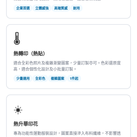
企業首選
立體感強
高端質感
耐用
🌡️
熱轉印（熱貼）
適合全彩色照片及複雜漸變圖案，少量訂製亦可。色彩還原度
高，適合個性化設計及小批量訂製。
少量適用
全彩色
複雜圖案
1件起
☀️
熱升華印花
專為功能性運動服裝設計，圖案直接滲入布料纖維，不影響透